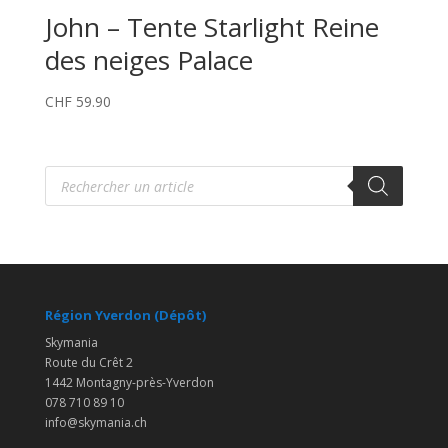
John – Tente Starlight Reine
des neiges Palace
CHF
59.90
Recherche
de
produits
Région Yverdon (Dépôt)
Skymania
Route du Crêt 2
1442 Montagny-près-Yverdon
078 710 89 10
info@skymania.ch