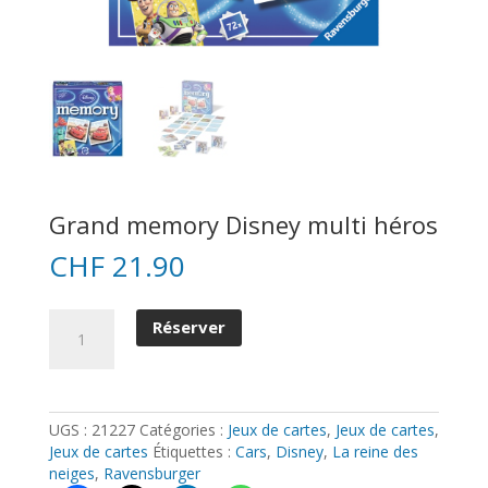
Grand memory Disney multi héros
CHF
21.90
quantité
Réserver
de
Grand
memory
Disney
multi
UGS :
21227
Catégories :
Jeux de cartes
,
Jeux de cartes
,
héros
Jeux de cartes
Étiquettes :
Cars
,
Disney
,
La reine des
neiges
,
Ravensburger