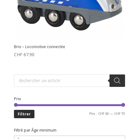
Brio – Locomotive connectée
CHF
67.90
Recherche
de
produits
Prix
Prix
Prix
Filtrer
Prix :
CHF 60
—
CHF 70
min
max
Filtré par Âge minimum