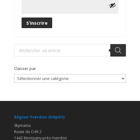
S’inscrire
Recherche
de
produits
Classer par
Région Yverdon (Dépôt)
Skymania
Route du Crêt 2
1442 Montagny-près-Yverdon