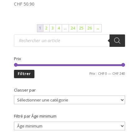
CHF
50.90
1
2
3
4
…
24
25
26
→
Recherche
de
produits
Prix
Prix
Prix
Filtrer
Prix :
CHF 0
—
CHF 240
min
max
Classer par
Filtré par Âge minimum