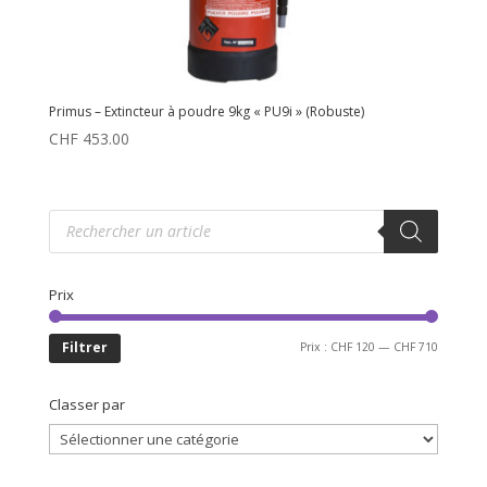
Primus – Extincteur à poudre 9kg « PU9i » (Robuste)
CHF
453.00
Recherche
de
produits
Prix
Prix
Prix
Filtrer
Prix :
CHF 120
—
CHF 710
min
max
Classer par