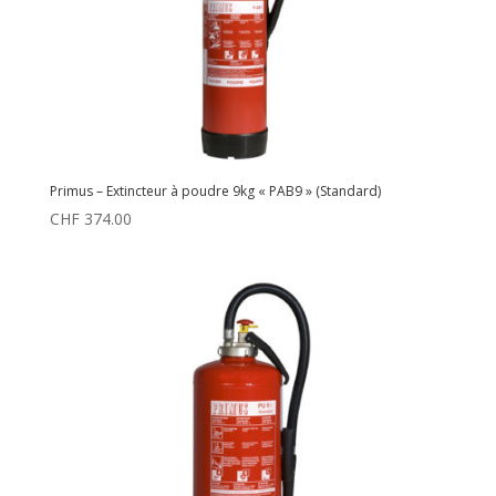
Primus – Extincteur à poudre 9kg « PAB9 » (Standard)
CHF
374.00