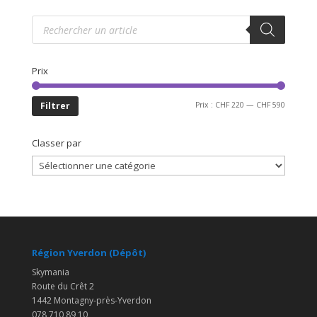
Recherche
de
produits
Prix
Prix
Prix
Filtrer
Prix :
CHF 220
—
CHF 590
min
max
Classer par
Région Yverdon (Dépôt)
Skymania
Route du Crêt 2
1442 Montagny-près-Yverdon
078 710 89 10