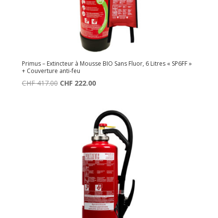
Primus – Extincteur à Mousse BIO Sans Fluor, 6 Litres « SP6FF »
+ Couverture anti-feu
Le
Le
CHF
417.00
CHF
222.00
prix
prix
initial
actuel
était :
est :
CHF 417.00.
CHF 222.00.