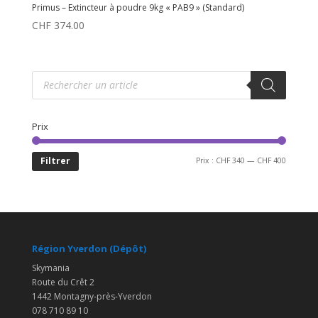
Primus – Extincteur à poudre 9kg « PAB9 » (Standard)
CHF
374.00
Recherche
de
produits
Prix
Prix
Prix
Filtrer
Prix :
CHF 340
—
CHF 400
min
max
Région Yverdon (Dépôt)
Skymania
Route du Crêt 2
1442 Montagny-près-Yverdon
078 710 89 10