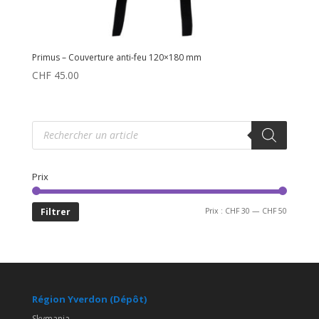
Primus – Couverture anti-feu 120×180 mm
CHF
45.00
Recherche
de
produits
Prix
Prix
Prix
Filtrer
Prix :
CHF 30
—
CHF 50
min
max
Région Yverdon (Dépôt)
Skymania