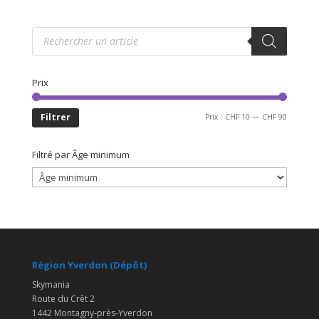
Recherche
de
produits
Prix
Prix
Prix
Filtrer
Prix :
CHF 10
—
CHF 90
min
max
Filtré par Âge minimum
Région Yverdon (Dépôt)
Skymania
Route du Crêt 2
1442 Montagny-près-Yverdon