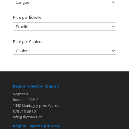
Filtré par Échelle
Filtré par Couleur
Région Yverdon (Dépôt)
Skymania
Route du Crêt 2
1442 Montagny-près-Yverdon
078 710 89 10
info@skymania.ch
Région Payerne (Bureau)