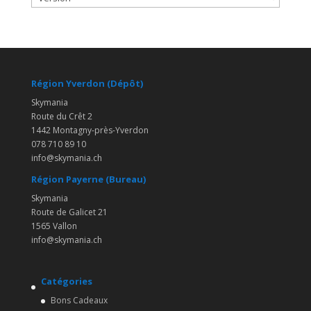
Région Yverdon (Dépôt)
Skymania
Route du Crêt 2
1442 Montagny-près-Yverdon
078 710 89 10
info@skymania.ch
Région Payerne (Bureau)
Skymania
Route de Galicet 21
1565 Vallon
info@skymania.ch
Catégories
Bons Cadeaux