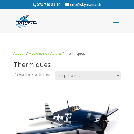
078 710 89 10
info@skymania.ch
Accueil
/
Modélisme
/
Avions
/ Thermiques
Thermiques
2 résultats affichés