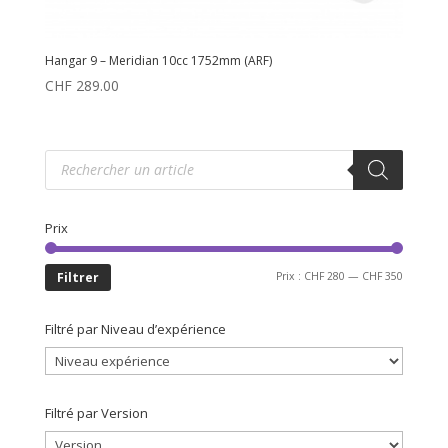
Hangar 9 – Meridian 10cc 1752mm (ARF)
CHF
289.00
Recherche
de
produits
Prix
Prix
Prix
Filtrer
Prix :
CHF 280
—
CHF 350
min
max
Filtré par Niveau d’expérience
Filtré par Version