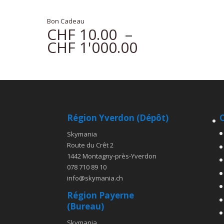
Bon Cadeau
CHF
10.00
–
Plage
CHF
1'000.00
de
prix :
CHF 10.00
à
CHF 1'000.0
Région Yverdon (Dépôt)
C
Skymania
Route du Crêt 2
1442 Montagny-près-Yverdon
078 710 89 10
info@skymania.ch
Région Payerne
(Bureau)
Skymania