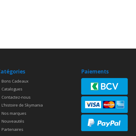
0
atégories
Paiements
Bons Cadeaux
Catalogues
Contactez-nous
L’histoire de Skymania
Nos marques
Nouveautés
Partenaires