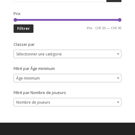
Prix
Prix
Prix
Filtrer
Prix :
CHF 20
—
CHF 30
min
max
Classer par
Sélectionner une catégorie
Filtré par Âge minimum
Âge minimum
Filtré par Nombre de joueurs
Nombre de joueurs