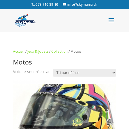
078 710 89 10
info@skymania.ch
Accueil
/
Jeux & Jouets
/
Collection
/ Motos
Motos
Voici le seul résultat