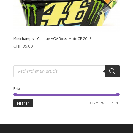
Minichamps – Casque AGV Rossi MotoGP 2016
CHF
35.00
Recherche
de
produits
Prix
Prix
Prix
Filtrer
Prix :
CHF 30
—
CHF 40
min
max