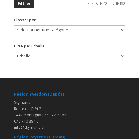
Prix
Prix
Filtrer
Prix :
CHF 40
—
CHF 190
min
max
Classer par
Filtré par Échelle
Région Yverdon (Dépôt)
Skymania
Route du Crêt 2
1442 Montagny-près-Yverdon
078 710 89 10
info@skymania.ch
Région Payerne (Bureau)