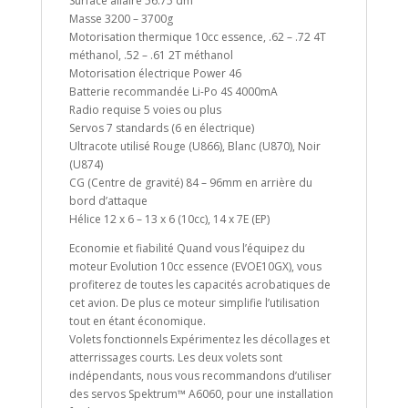
Surface allaire 56.75 dm²
Masse 3200 – 3700g
Motorisation thermique 10cc essence, .62 – .72 4T
méthanol, .52 – .61 2T méthanol
Motorisation électrique Power 46
Batterie recommandée Li-Po 4S 4000mA
Radio requise 5 voies ou plus
Servos 7 standards (6 en électrique)
Ultracote utilisé Rouge (U866), Blanc (U870), Noir
(U874)
CG (Centre de gravité) 84 – 96mm en arrière du
bord d’attaque
Hélice 12 x 6 – 13 x 6 (10cc), 14 x 7E (EP)
Economie et fiabilité Quand vous l’équipez du
moteur Evolution 10cc essence (EVOE10GX), vous
profiterez de toutes les capacités acrobatiques de
cet avion. De plus ce moteur simplifie l’utilisation
tout en étant économique.
Volets fonctionnels Expérimentez les décollages et
atterrissages courts. Les deux volets sont
indépendants, nous vous recommandons d’utiliser
des servos Spektrum™ A6060, pour une installation