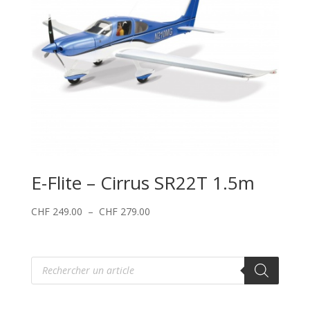
E-Flite – Cirrus SR22T 1.5m
Plage
CHF
249.00
–
CHF
279.00
de
prix :
CHF 249.00
Recherche
de
à
produits
CHF 279.00