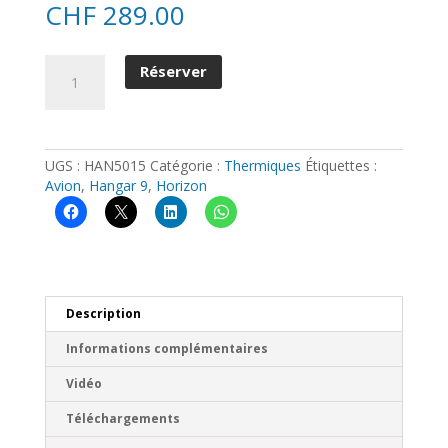
CHF
289.00
quantité
Réserver
de
Hangar
9
-
Meridian
UGS :
HAN5015
Catégorie :
Thermiques
Étiquettes :
10cc
Avion
,
Hangar 9
,
Horizon
1752mm
(ARF)
Description
Informations complémentaires
Vidéo
Téléchargements