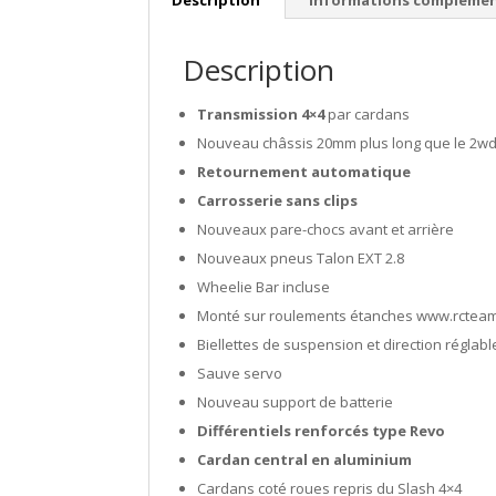
Description
Informations complémen
Description
Transmission 4×4
par cardans
Nouveau châssis 20mm plus long que le 2w
Retournement automatique
Carrosserie sans clips
Nouveaux pare-chocs avant et arrière
Nouveaux pneus Talon EXT 2.8
Wheelie Bar incluse
Monté sur roulements étanches www.rcteam
Biellettes de suspension et direction régla
Sauve servo
Nouveau support de batterie
Différentiels renforcés type Revo
Cardan central en aluminium
Cardans coté roues repris du Slash 4×4