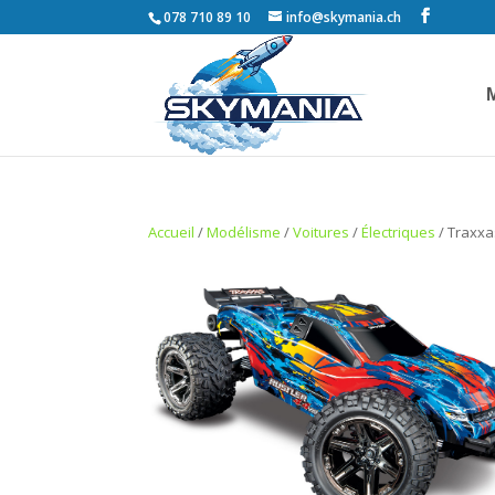
078 710 89 10
info@skymania.ch
Accueil
/
Modélisme
/
Voitures
/
Électriques
/ Traxxa