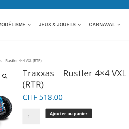
MODÉLISME
JEUX & JOUETS
CARNAVAL
s – Rustler 4×4 VXL (RTR)
Traxxas – Rustler 4×4 VXL
(RTR)
CHF
518.00
quantité
Ajouter au panier
de
Traxxas