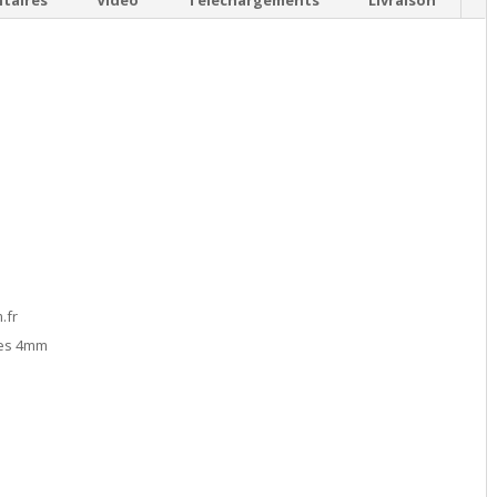
taires
Vidéo
Téléchargements
Livraison
d
.fr
bles 4mm