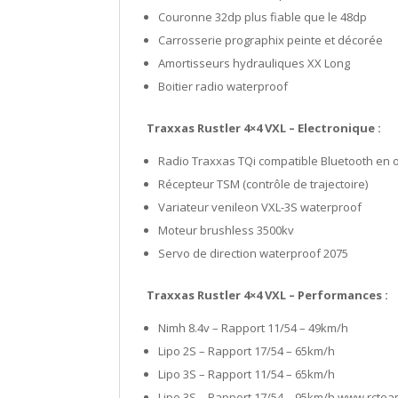
Couronne 32dp plus fiable que le 48dp
Carrosserie prographix peinte et décorée
Amortisseurs hydrauliques XX Long
Boitier radio waterproof
Traxxas Rustler 4×4 VXL – Electronique :
Radio Traxxas TQi compatible Bluetooth en o
Récepteur TSM (contrôle de trajectoire)
Variateur venileon VXL-3S waterproof
Moteur brushless 3500kv
Servo de direction waterproof 2075
Traxxas Rustler 4×4 VXL – Performances :
Nimh 8.4v – Rapport 11/54 – 49km/h
Lipo 2S – Rapport 17/54 – 65km/h
Lipo 3S – Rapport 11/54 – 65km/h
Lipo 3S – Rapport 17/54 – 95km/h www.rctea