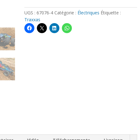
-
Rustler
UGS :
67076-4
Catégorie :
Électriques
Étiquette :
4x4
Traxxas
VXL
(RTR)