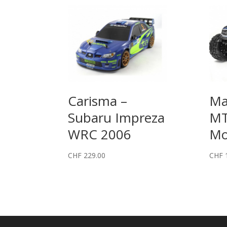
Carisma –
Ma
Subaru Impreza
MT
WRC 2006
Mo
CHF
229.00
CHF
1