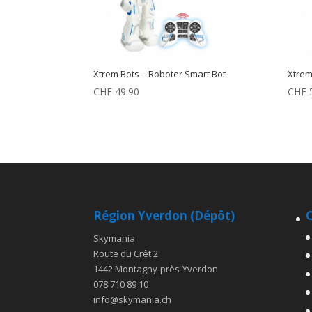
Xtrem Bots – Roboter Smart Bot
Xtrem
CHF
49.90
CHF
5
Région Yverdon (Dépôt)
C
Skymania
Route du Crêt 2
1442 Montagny-près-Yverdon
078 710 89 10
info@skymania.ch