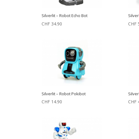
Silverlit – Robot Echo Bot
Silve
CHF
34.90
CHF
5
Silverlit – Robot Pokibot
Silver
CHF
14.90
CHF
4