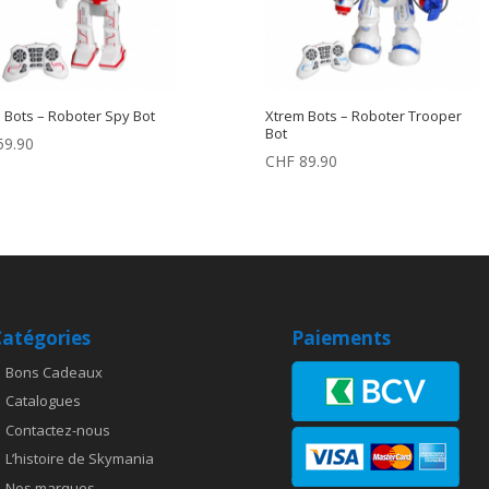
 Bots – Roboter Spy Bot
Xtrem Bots – Roboter Trooper
Bot
9.90
CHF
89.90
atégories
Paiements
Bons Cadeaux
Catalogues
Contactez-nous
L’histoire de Skymania
Nos marques