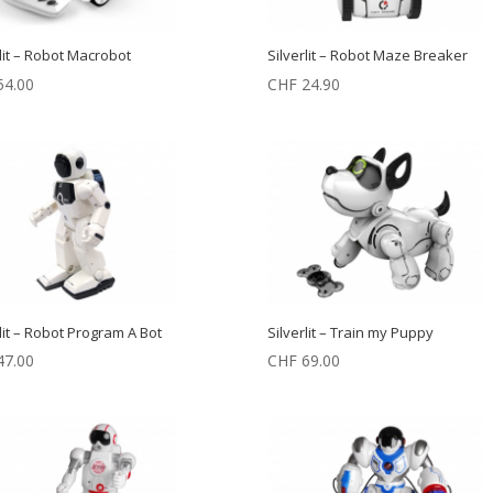
rlit – Robot Macrobot
Silverlit – Robot Maze Breaker
4.00
CHF
24.90
lit – Robot Program A Bot
Silverlit – Train my Puppy
7.00
CHF
69.00