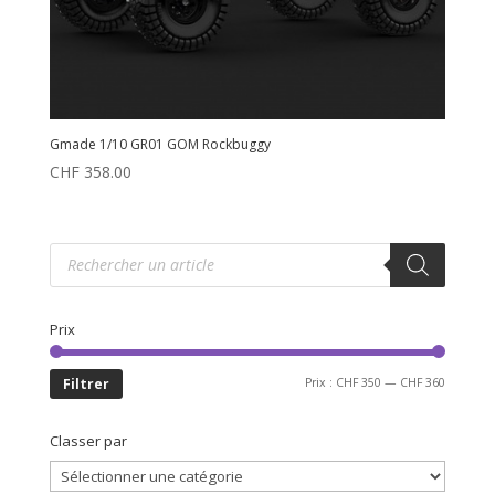
Gmade 1/10 GR01 GOM Rockbuggy
CHF
358.00
Recherche
de
produits
Prix
Prix
Prix
Filtrer
Prix :
CHF 350
—
CHF 360
min
max
Classer par