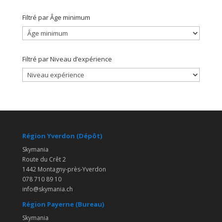
Filtré par Âge minimum
Filtré par Niveau d’expérience
Région Yverdon (Dépôt)
Skymania
Route du Crêt 2
1442 Montagny-près-Yverdon
078 710 89 10
info@skymania.ch
Région Payerne (Bureau)
Skymania