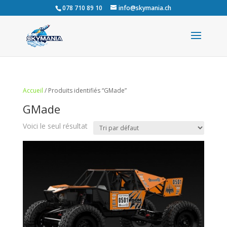
078 710 89 10
info@skymania.ch
Accueil
/ Produits identifiés “GMade”
GMade
Voici le seul résultat