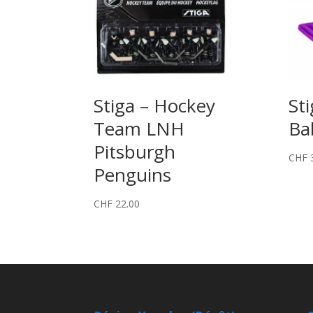
Stiga – Hockey
St
Team LNH
Ba
Pitsburgh
CHF
3
Penguins
CHF
22.00