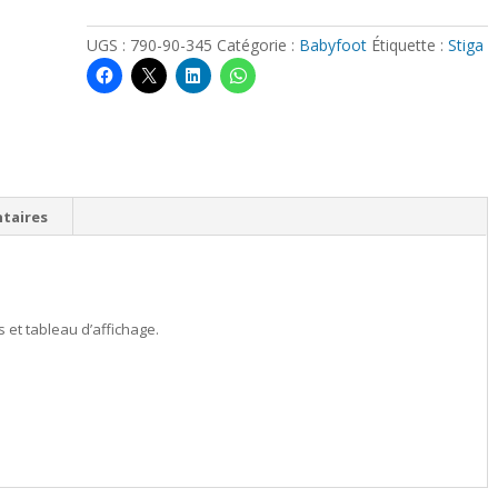
-
Hockey
UGS :
790-90-345
Catégorie :
Babyfoot
Étiquette :
Stiga
de
table
SUI
VS
SWE
taires
et tableau d’affichage.