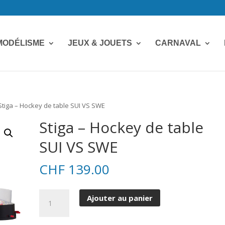
MODÉLISME
JEUX & JOUETS
CARNAVAL
Stiga – Hockey de table SUI VS SWE
Stiga – Hockey de table
SUI VS SWE
CHF
139.00
quantité
Ajouter au panier
de
Stiga