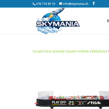
078 710 89 10
info@skymania.ch
Accueil
/
Jeux & Jouets
/
Jouets enfants
/
Babyfoot
/ 