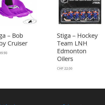
iga – Bob
Stiga – Hockey
by Cruiser
Team LNH
Edmonton
9.90
Oilers
CHF
22.00