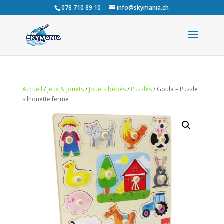
078 710 89 10
info@skymania.ch
Accueil
/
Jeux & Jouets
/
Jouets bébés
/
Puzzles
/ Goula – Puzzle
silhouette ferme