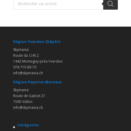
de
produits
Région Yverdon (Dépôt)
Skymania
Route du Crêt 2
1442 Montagny-près-Yverdon
078 710 89 10
info@skymania.ch
Région Payerne (Bureau)
Skymania
Route de Galicet 21
1565 Vallon
info@skymania.ch
Catégories