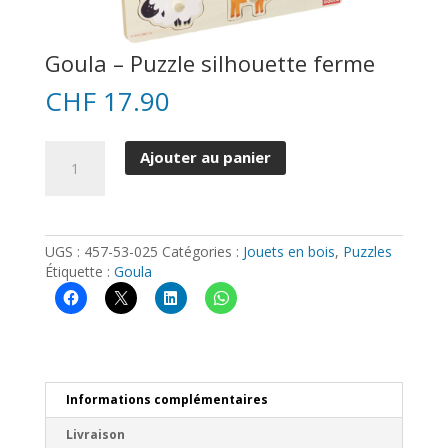
Goula – Puzzle silhouette ferme
CHF
17.90
quantité
Ajouter au panier
de
Goula
-
Puzzle
silhouette
UGS :
457-53-025
Catégories :
Jouets en bois
,
Puzzles
ferme
Étiquette :
Goula
Informations complémentaires
Livraison