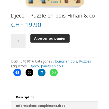
Djeco – Puzzle en bois Hihan & co
CHF
19.90
quantité
Ajouter au panier
de
Djeco
-
Puzzle
en
UGS :
5401016
Catégories :
Jouets en bois
,
Puzzles
bois
Étiquettes :
Djeco
,
Jouets en bois
Hihan
&
co
Description
Informations complémentaires