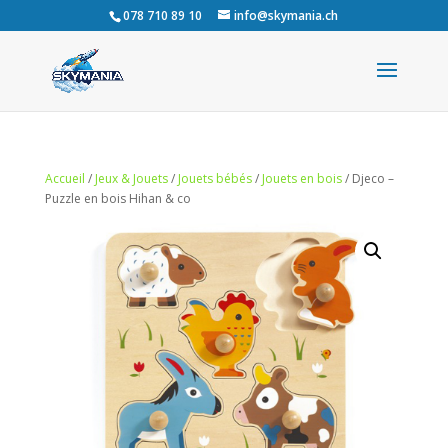
078 710 89 10
info@skymania.ch
Accueil
/
Jeux & Jouets
/
Jouets bébés
/
Jouets en bois
/ Djeco –
Puzzle en bois Hihan & co